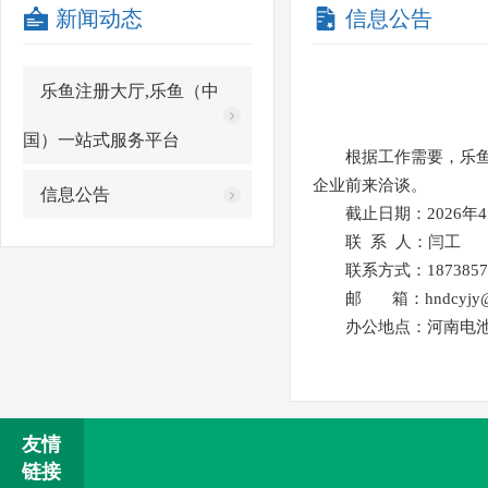
新闻动态
信息公告
我院召开2023年上半年度工作会议
乐鱼注册大厅,乐鱼（中
国）一站式服务平台
根据工作需要，乐
洛阳紫光太阳能应用技术研究院院长兰琴一
企业前来洽谈。
信息公告
省政协副主席戴柏华一行莅临我院参观调研
截止日期：2026年4
联 系 人：闫工
省委改革办调研组莅临我院参观调研
联系方式：1873857
邮 箱：hndcyjy@
办公地点：河南电池
我院赴唐庄太行公仆展览馆参观学习吴金印
友情
链接