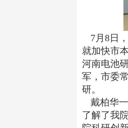
7月8日
就加快市
河南电池
军，市委
研。
戴柏华
了解了我
院科研创