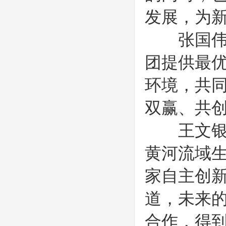
发展，为
张国伟强
团提供最
环境，共
双赢、共
王文银表
黄河流域
家自主创
道，未来
合作，得