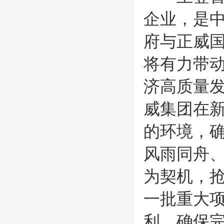
企业，是
府与正威
将有力带
济高质量
威集团在
的环境，
风雨同舟
为契机，
一批重大
利，确保