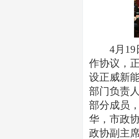
4月19
作协议，正
设正威新
部门负责
部分成员
华，市政
政协副主