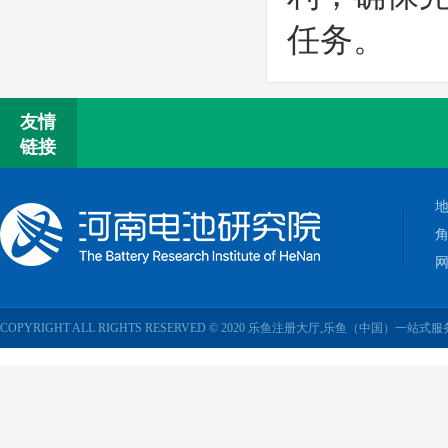
任务。
友情
链接
网
COPYRIGHT ALL RIGHTS RESERVED © 2020 乐鱼注册大厅,乐鱼（中国）一站式