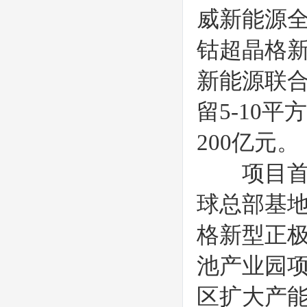
威新能源全
钴超晶格新
新能源联合
留5-10
200亿元。
项目首期
球总部基地
格新型正极
池产业园项
区扩大产